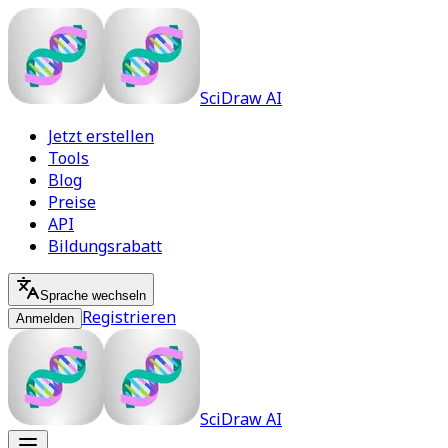
SciDraw AI
Jetzt erstellen
Tools
Blog
Preise
API
Bildungsrabatt
Sprache wechseln
Registrieren
Anmelden
SciDraw AI