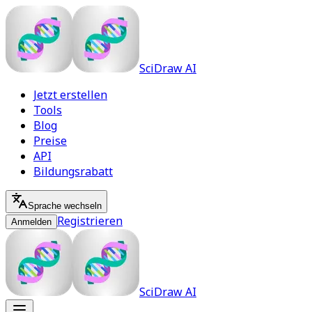
SciDraw AI
Jetzt erstellen
Tools
Blog
Preise
API
Bildungsrabatt
Sprache wechseln
Registrieren
Anmelden
SciDraw AI