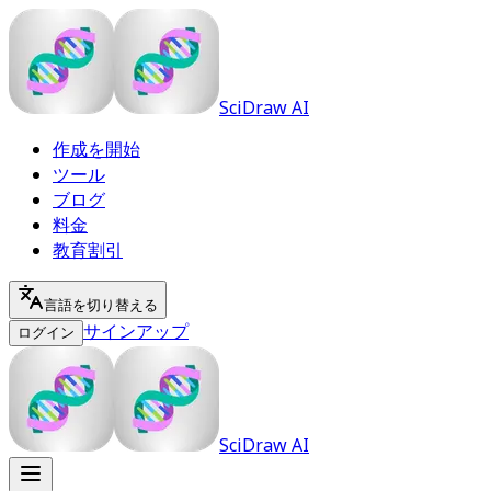
SciDraw AI
作成を開始
ツール
ブログ
料金
教育割引
言語を切り替える
サインアップ
ログイン
SciDraw AI