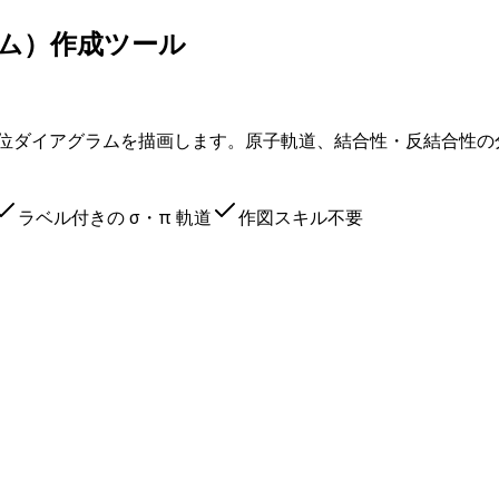
ム）作成ツール
準位ダイアグラムを描画します。原子軌道、結合性・反結合性
ラベル付きの σ・π 軌道
作図スキル不要