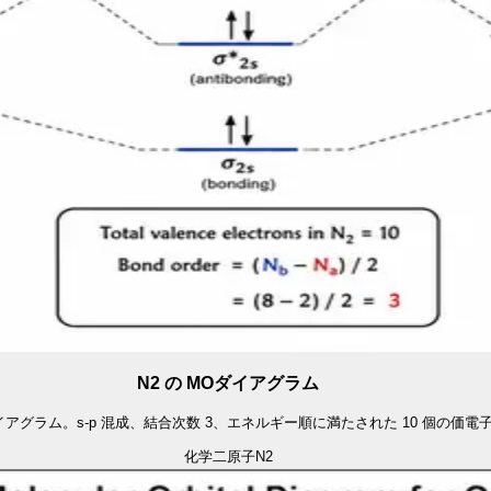
N2 の MOダイアグラム
アグラム。s-p 混成、結合次数 3、エネルギー順に満たされた 10 個の価電
化学
二原子
N2