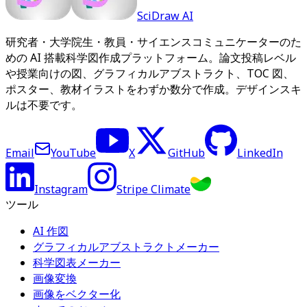
SciDraw AI
研究者・大学院生・教員・サイエンスコミュニケーターのた
めの AI 搭載科学図作成プラットフォーム。論文投稿レベル
や授業向けの図、グラフィカルアブストラクト、TOC 図、
ポスター、教材イラストをわずか数分で作成。デザインスキ
ルは不要です。
Email
YouTube
X
GitHub
LinkedIn
Instagram
Stripe Climate
ツール
AI 作図
グラフィカルアブストラクトメーカー
科学図表メーカー
画像変換
画像をベクター化