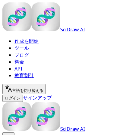
SciDraw AI
作成を開始
ツール
ブログ
料金
API
教育割引
言語を切り替える
サインアップ
ログイン
SciDraw AI