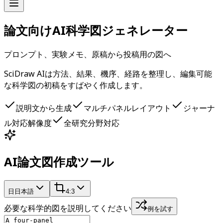
論文向けAI科学図ジェネレーター
プロンプト、実験メモ、原稿から投稿用の図へ
SciDraw AIは方法、結果、機序、経路を整理し、編集可能
な科学図の初稿をすばやく作成します。
説明文から生成
マルチパネルレイアウト
ジャーナ
ル対応解像度
全研究分野対応
AI論文図作成ツール
日
日本語
4:3
必要な科学的図を説明してください
例を試す