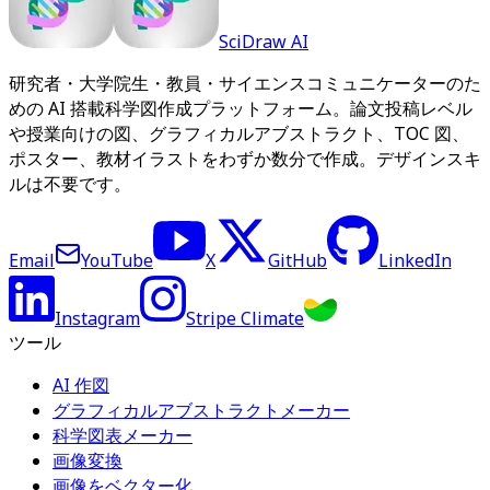
SciDraw AI
研究者・大学院生・教員・サイエンスコミュニケーターのた
めの AI 搭載科学図作成プラットフォーム。論文投稿レベル
や授業向けの図、グラフィカルアブストラクト、TOC 図、
ポスター、教材イラストをわずか数分で作成。デザインスキ
ルは不要です。
Email
YouTube
X
GitHub
LinkedIn
Instagram
Stripe Climate
ツール
AI 作図
グラフィカルアブストラクトメーカー
科学図表メーカー
画像変換
画像をベクター化