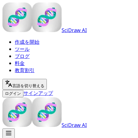
SciDraw AI
作成を開始
ツール
ブログ
料金
教育割引
言語を切り替える
サインアップ
ログイン
SciDraw AI