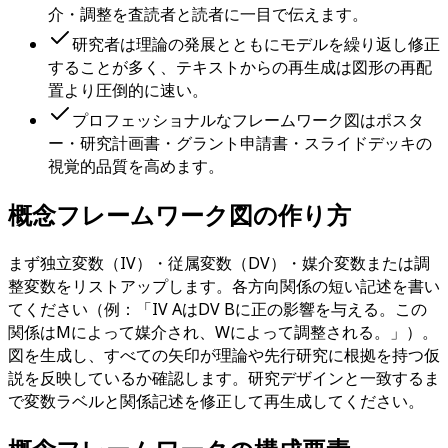
介・調整を査読者と読者に一目で伝えます。
研究者は理論の発展とともにモデルを繰り返し修正
することが多く、テキストからの再生成は図形の再配
置より圧倒的に速い。
プロフェッショナルなフレームワーク図はポスタ
ー・研究計画書・グラント申請書・スライドデッキの
視覚的品質を高めます。
概念フレームワーク図の作り方
まず独立変数（IV）・従属変数（DV）・媒介変数または調
整変数をリストアップします。各方向関係の短い記述を書い
てください（例：「IV AはDV Bに正の影響を与える。この
関係はMによって媒介され、Wによって調整される。」）。
図を生成し、すべての矢印が理論や先行研究に根拠を持つ仮
説を反映しているか確認します。研究デザインと一致するま
で変数ラベルと関係記述を修正して再生成してください。