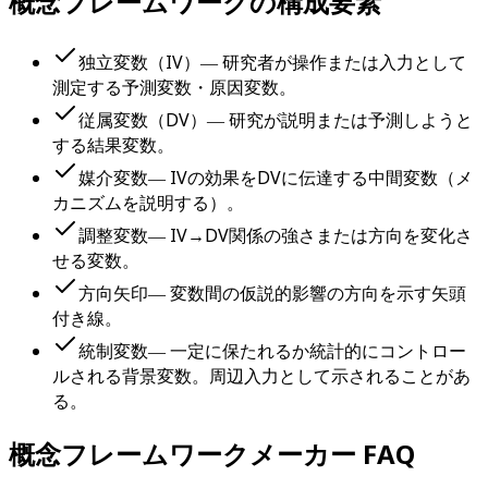
概念フレームワークの構成要素
独立変数（IV）― 研究者が操作または入力として
測定する予測変数・原因変数。
従属変数（DV）― 研究が説明または予測しようと
する結果変数。
媒介変数― IVの効果をDVに伝達する中間変数（メ
カニズムを説明する）。
調整変数― IV→DV関係の強さまたは方向を変化さ
せる変数。
方向矢印― 変数間の仮説的影響の方向を示す矢頭
付き線。
統制変数― 一定に保たれるか統計的にコントロー
ルされる背景変数。周辺入力として示されることがあ
る。
概念フレームワークメーカー FAQ