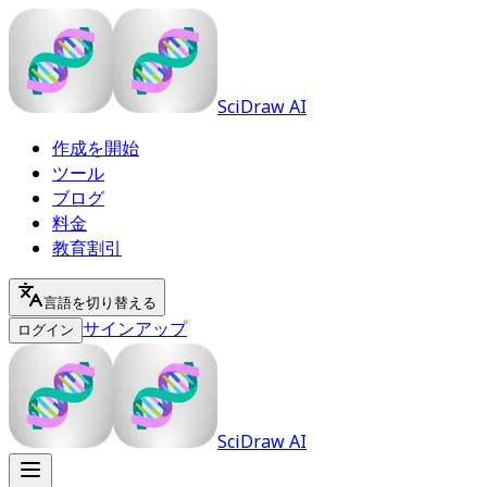
SciDraw AI
作成を開始
ツール
ブログ
料金
教育割引
言語を切り替える
サインアップ
ログイン
SciDraw AI