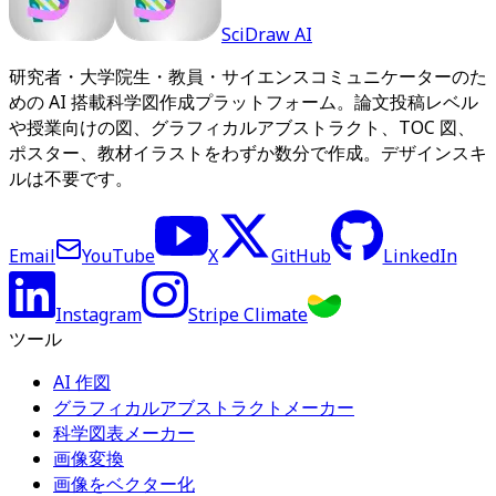
SciDraw AI
研究者・大学院生・教員・サイエンスコミュニケーターのた
めの AI 搭載科学図作成プラットフォーム。論文投稿レベル
や授業向けの図、グラフィカルアブストラクト、TOC 図、
ポスター、教材イラストをわずか数分で作成。デザインスキ
ルは不要です。
Email
YouTube
X
GitHub
LinkedIn
Instagram
Stripe Climate
ツール
AI 作図
グラフィカルアブストラクトメーカー
科学図表メーカー
画像変換
画像をベクター化