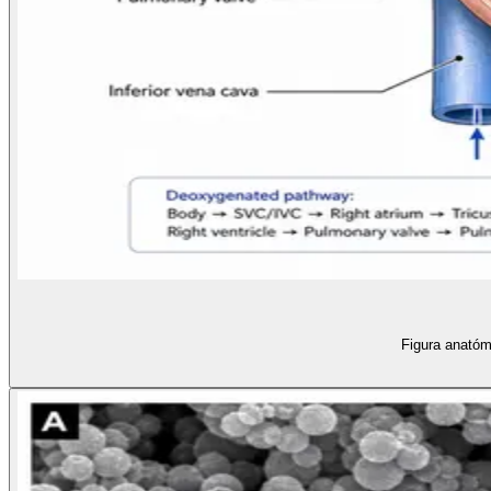
Figura anatómi