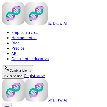
SciDraw AI
Empieza a crear
Herramientas
Blog
Precios
API
Descuento educativo
Cambiar idioma
Registrarse
Iniciar sesión
SciDraw AI