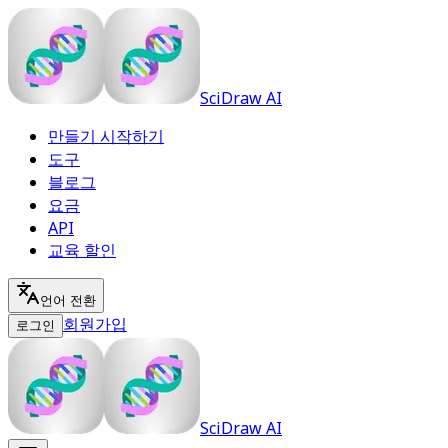
SciDraw AI
만들기 시작하기
도구
블로그
요금
API
교육 할인
언어 전환
회원가입
로그인
SciDraw AI