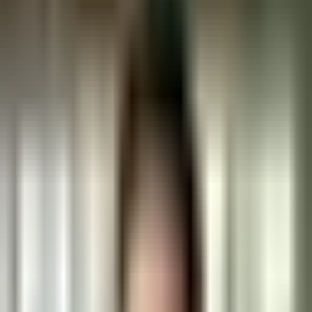
Blog
Ultime notizie e aggiornamenti dal
nostro team
Tutti
Confronti di strumenti
Prodotto
Prompt IA
Pubblicazione e riviste
Per i ricercatori
Biblioteca di riferimento
Tutorial