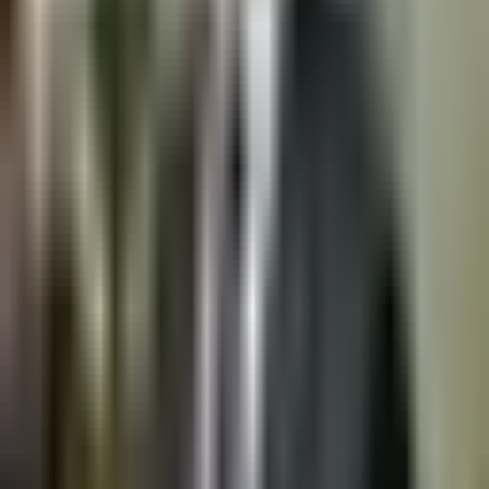
nel 2026 (per Figure Scientifiche)
Cerchi un'alternativa gratuita a BioRender? Confronta 7
strumenti per illustrazioni scientifiche, abstract grafici e
figure — prezzi, funzionalità, pro e contro, e quale si
adatta a ricercatori, studenti ed educatori.
Davie Chen / SciDraw AI
2026/06/06
Previous
1
2
3
Next
SciDraw AI