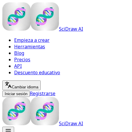
SciDraw AI
Empieza a crear
Herramientas
Blog
Precios
API
Descuento educativo
Cambiar idioma
Registrarse
Iniciar sesión
SciDraw AI