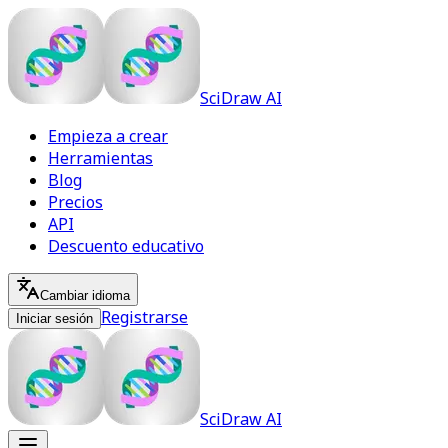
SciDraw AI
Empieza a crear
Herramientas
Blog
Precios
API
Descuento educativo
Cambiar idioma
Registrarse
Iniciar sesión
SciDraw AI