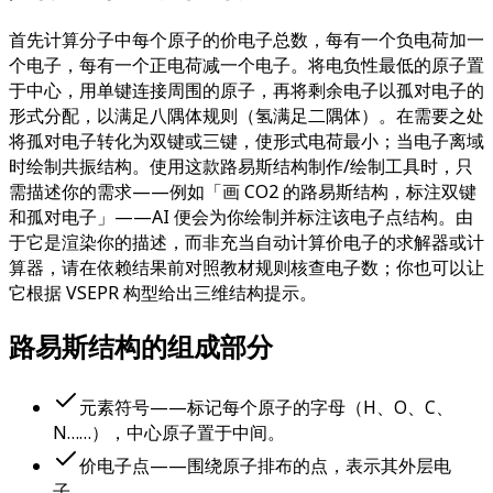
首先计算分子中每个原子的价电子总数，每有一个负电荷加一
个电子，每有一个正电荷减一个电子。将电负性最低的原子置
于中心，用单键连接周围的原子，再将剩余电子以孤对电子的
形式分配，以满足八隅体规则（氢满足二隅体）。在需要之处
将孤对电子转化为双键或三键，使形式电荷最小；当电子离域
时绘制共振结构。使用这款路易斯结构制作/绘制工具时，只
需描述你的需求——例如「画 CO2 的路易斯结构，标注双键
和孤对电子」——AI 便会为你绘制并标注该电子点结构。由
于它是渲染你的描述，而非充当自动计算价电子的求解器或计
算器，请在依赖结果前对照教材规则核查电子数；你也可以让
它根据 VSEPR 构型给出三维结构提示。
路易斯结构的组成部分
元素符号——标记每个原子的字母（H、O、C、
N……），中心原子置于中间。
价电子点——围绕原子排布的点，表示其外层电
子。