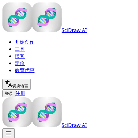
SciDraw AI
开始创作
工具
博客
定价
教育优惠
切换语言
注册
登录
SciDraw AI