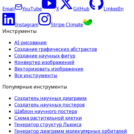
Email
YouTube
X
GitHub
LinkedIn
Instagram
Stripe Climate
Инструменты
AI-рисование
Создание графических абстрактов
Создание научных фигур
Конвертер изображений
Векторизовать изображение
Все инструменты
Популярные инструменты
Создатель научных диаграмм
Создатель научных постеров
Шаблон научного постера
Схема растительной клетки
Генератор структур Льюиса
Генератор диаграмм молекулярных орбиталей