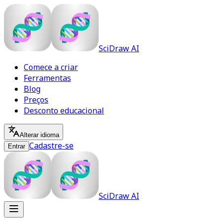
SciDraw AI
Comece a criar
Ferramentas
Blog
Preços
Desconto educacional
Alterar idioma
Cadastre-se
Entrar
SciDraw AI