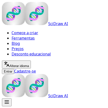
SciDraw AI
Comece a criar
Ferramentas
Blog
Preços
Desconto educacional
Alterar idioma
Cadastre-se
Entrar
SciDraw AI