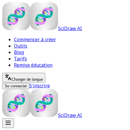
SciDraw AI
Commencer à créer
Outils
Blog
Tarifs
Remise éducation
Changer de langue
S'inscrire
Se connecter
SciDraw AI