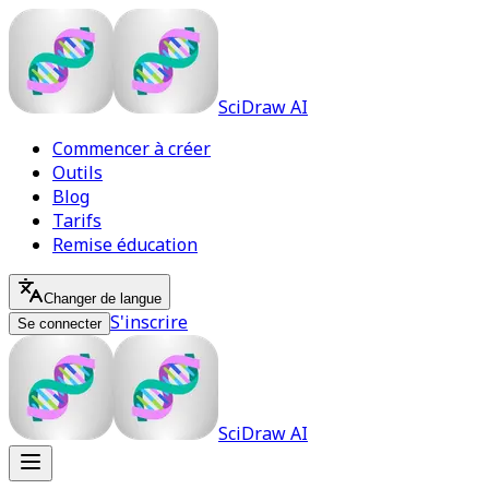
SciDraw AI
Commencer à créer
Outils
Blog
Tarifs
Remise éducation
Changer de langue
S'inscrire
Se connecter
SciDraw AI