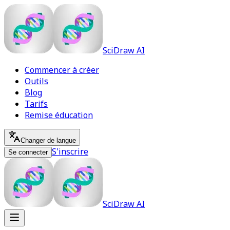
SciDraw AI
Commencer à créer
Outils
Blog
Tarifs
Remise éducation
Changer de langue
S'inscrire
Se connecter
SciDraw AI